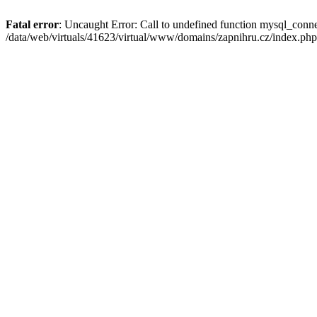
Fatal error
: Uncaught Error: Call to undefined function mysql_conne
/data/web/virtuals/41623/virtual/www/domains/zapnihru.cz/index.php