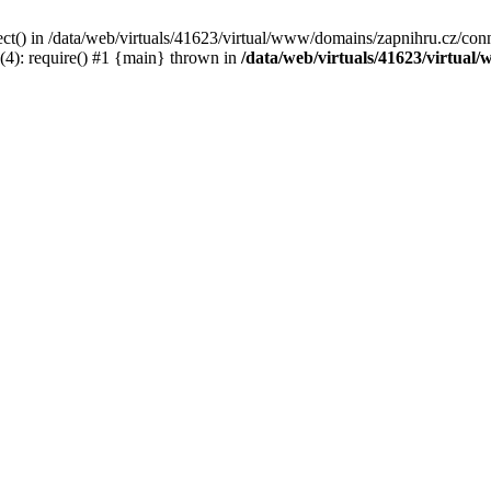
ct() in /data/web/virtuals/41623/virtual/www/domains/zapnihru.cz/conn
(4): require() #1 {main} thrown in
/data/web/virtuals/41623/virtua