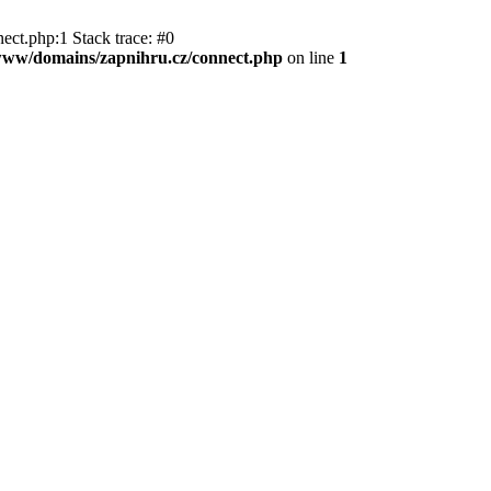
ect.php:1 Stack trace: #0
l/www/domains/zapnihru.cz/connect.php
on line
1